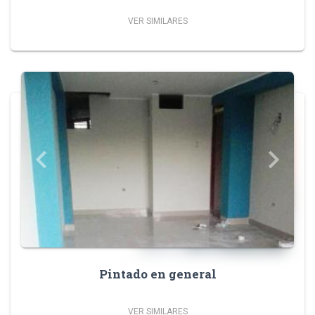
VER SIMILARES
Previous
Next
keyboard_arrow_left
keyboard_arrow_right
Pintado en general
VER SIMILARES