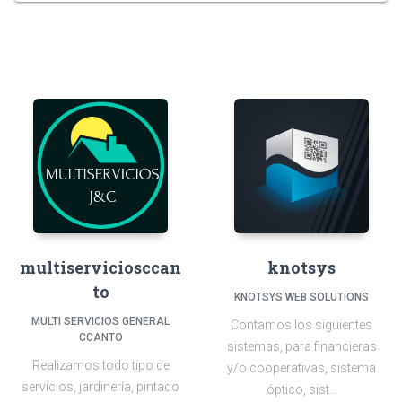
multiserviciosccan
knotsys
to
KNOTSYS WEB SOLUTIONS
MULTI SERVICIOS GENERAL
Contamos los siguientes
CCANTO
sistemas, para financieras
Realizamos todo tipo de
y/o cooperativas, sistema
servicios, jardinería, pintado
óptico, sist...