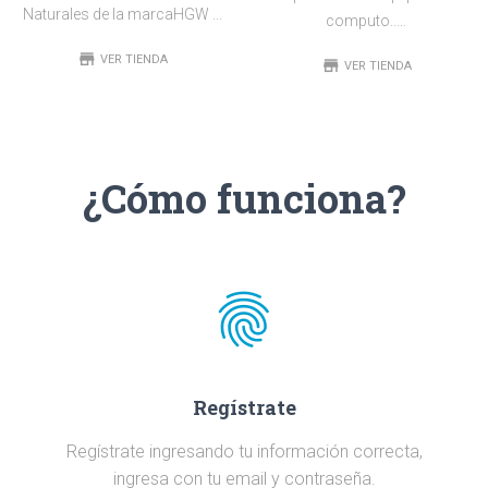
Naturales de la marcaHGW ...
computo.....
store
VER TIENDA
store
VER TIENDA
¿Cómo funciona?
fingerprint
Regístrate
Regístrate ingresando tu información correcta,
ingresa con tu email y contraseña.