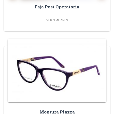
Faja Post Operatoria
VER SIMILARES
Previous
Next
keyboard_arrow_left
keyboard_arrow_right
Montura Piazza