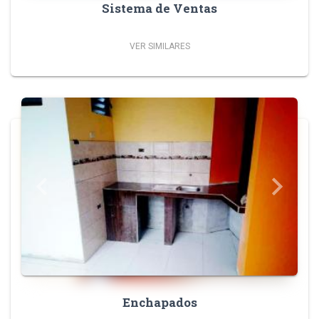
Sistema de Ventas
VER SIMILARES
Previous
Next
keyboard_arrow_left
keyboard_arrow_right
Enchapados