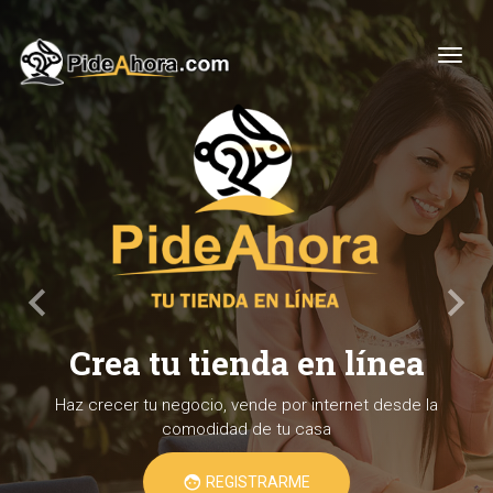
Togg
keyboard_arrow_left
keyboard_arrow_right
Previous
Next
Crea tu tienda en línea
Haz crecer tu negocio, vende por internet desde la
comodidad de tu casa
face
REGISTRARME