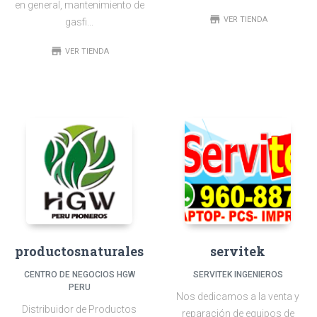
en general, mantenimiento de
store
VER TIENDA
gasfi...
store
VER TIENDA
productosnaturales
servitek
CENTRO DE NEGOCIOS HGW
SERVITEK INGENIEROS
PERU
Nos dedicamos a la venta y
Distribuidor de Productos
reparación de equipos de