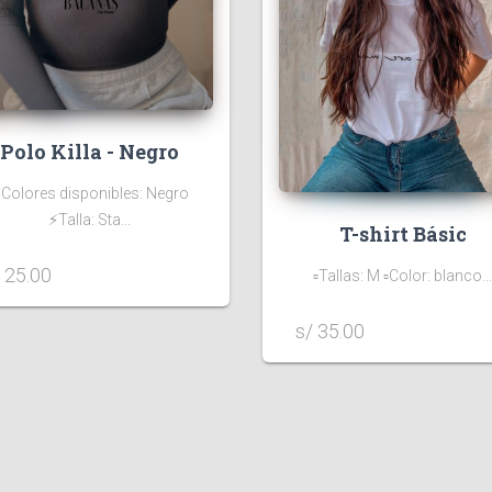
Polo Killa - Negro
️Colores disponibles: Negro
⚡️Talla: Sta...
T-shirt Básic
 25.00
▫️Tallas: M ▫️Color: blanco...
s/ 35.00