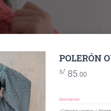
POLERÓN OV
s/
85
.00
Descripción
✅Cómodos y livianos ✅ Abrigad