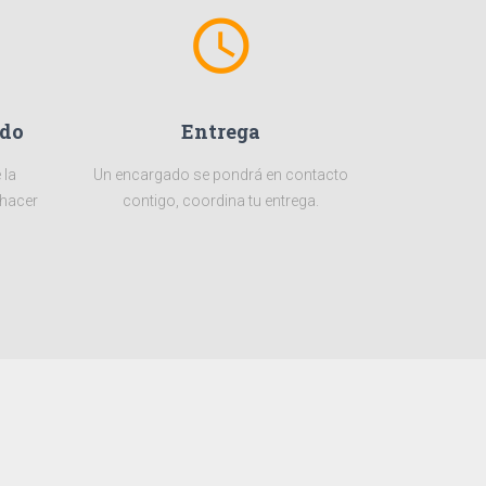
access_time
ido
Entrega
 la
Un encargado se pondrá en contacto
 hacer
contigo, coordina tu entrega.
trocinadores