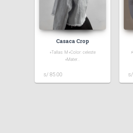
Casaca Crop
▫️Tallas: M ▫️Color: celeste
⚡
▫️Mater...
s/ 85.00
s/