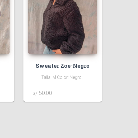
Sweater Zoe-Negro
Talla: M Color: Negro...
s/ 50.00