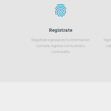
fingerprint
Regístrate
Regístrate ingresando tu información
Ingre
correcta, ingresa con tu email y
cat
contraseña.
Pide Ahora