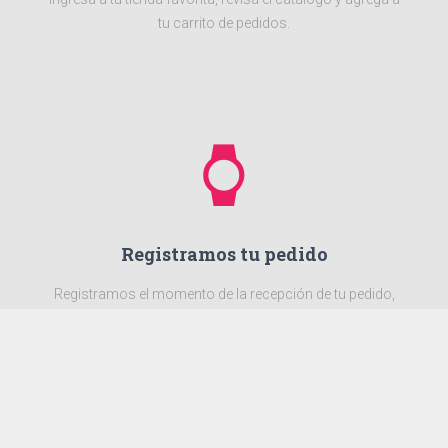
tu carrito de pedidos.
watch
Registramos tu pedido
Registramos el momento de la recepción de tu pedido,
podrás hacer seguimiento de tu pedido.