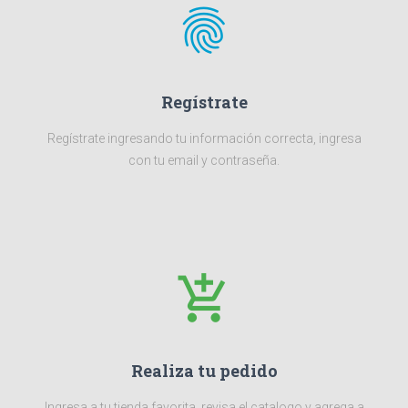
fingerprint
Regístrate
Regístrate ingresando tu información correcta, ingresa
con tu email y contraseña.
add_shopping_cart
Realiza tu pedido
Ingresa a tu tienda favorita, revisa el catalogo y agrega a